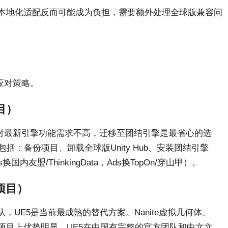
本地化适配反而可能成为负担，需要额外处理全球版兼容问
应对策略。
目）
对最新引擎功能需求不高，迁移至团结引擎是最省心的选
括：备份项目、卸载全球版Unity Hub、安装团结引擎
内友盟/ThinkingData，Ads换TopOn/穿山甲）。
项目）
UE5是当前最成熟的替代方案。Nanite虚拟几何体、
在高端项目上优势明显。UE5在中国有完整的官方团队和中文文