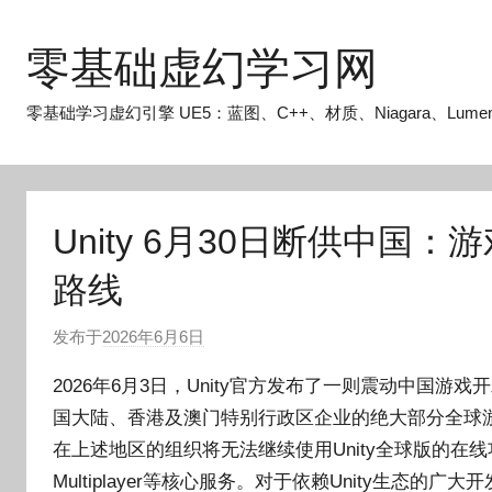
跳
至
零基础虚幻学习网
内
容
零基础学习虚幻引擎 UE5：蓝图、C++、材质、Niagara、Lume
Unity 6月30日断供中
路线
发布于
2026年6月6日
作
者
2026年6月3日，Unity官方发布了一则震动中国游戏开
:
国大陆、香港及澳门特别行政区企业的绝大部分全球游戏服务
O
在上述地区的组织将无法继续使用Unity全球版的在线功能，包括An
k
g
Multiplayer等核心服务。对于依赖Unity生