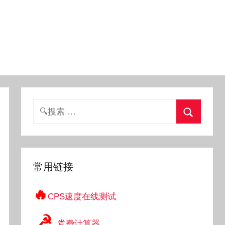
搜
索：
搜
索
常用链接
🔥
CPS速度在线测试
☭
党费计算器