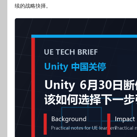
o
续的战略抉择。
g
o
g
o