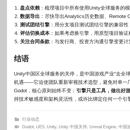
盘点依赖
：梳理项目中所有使用Unity全球服务的
数据导出
：尽快导出Analytics历史数据、Remote 
测试团结引擎
：用分支项目测试团结引擎的兼容性，
评估切换成本
：如果考虑换引擎，用原型项目验证
关注合同条款
：与发行商、投资方沟通引擎变更计
结语
Unity中国区全球服务的关停，是中国游戏产业"去
机遇——它迫使团队重新审视技术选型，避免对单一
Godot，核心原则始终不变：
引擎只是工具，做出好
持技术敏感度和架构灵活性，或许比绑定任何一个引
行业动态
Godot
,
UE5
,
Unity
,
Unity 中国关停
,
Unreal Engine
,
中国