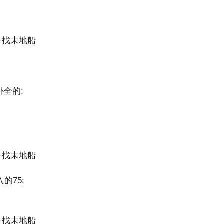
全的;
75;