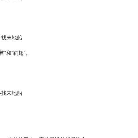
和“鞘翅”。