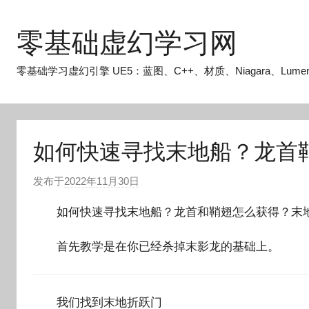
跳
至
零基础虚幻学习网
内
容
零基础学习虚幻引擎 UE5：蓝图、C++、材质、Niagara、Lume
如何快速寻找末地船？龙首
发布于
2022年11月30日
作
者
如何快速寻找末地船？龙首和鞘翅怎么获得？末地
:
O
首先教学是在你已经杀掉末影龙的基础上。
k
g
o
我们找到末地折跃门
g