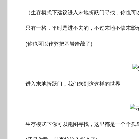
o
（生存模式下建议进入末地折跃门寻找，你也可以
g
o
只有一格，平时是进不去的，不过末地不缺末影珍
(你也可以作弊把基岩给敲了)
进入末地折跃门，我们来到这这样的世界
生存模式下你可以跑图寻找，这里都是一个个孤岛