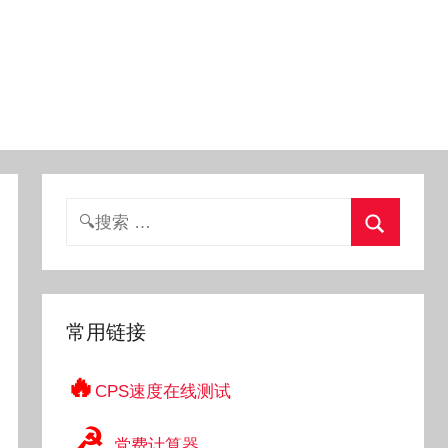
搜
索：
搜
索
常用链接
🔥
CPS速度在线测试
☭
党费计算器