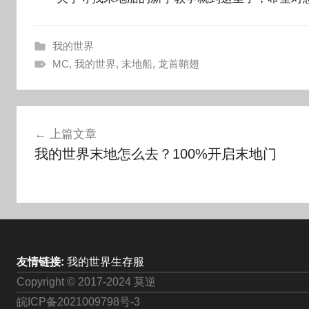
我的世界
MC
,
我的世界
,
末地船
,
龙首鞘翅
文
上篇文章
章
我的世界末地怎么去？100%开启末地门
导
航
友情链接:
我的世界生存服
Copyright © 2017-2024 莫逆
皖ICP备2021009798号-3