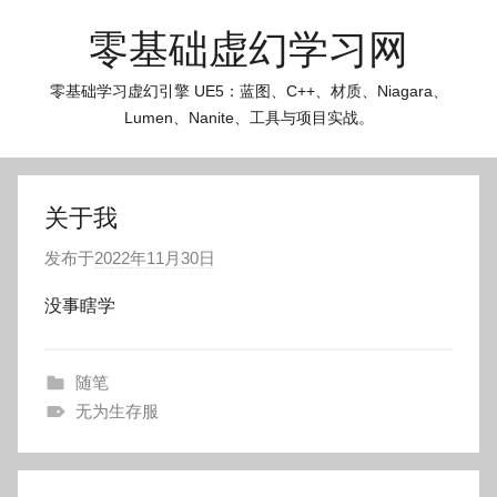
跳
零基础虚幻学习网
至
内
零基础学习虚幻引擎 UE5：蓝图、C++、材质、Niagara、
容
Lumen、Nanite、工具与项目实战。
关于我
发布于
2022年11月30日
作
者
没事瞎学
:
O
k
随笔
g
无为生存服
o
g
文
o