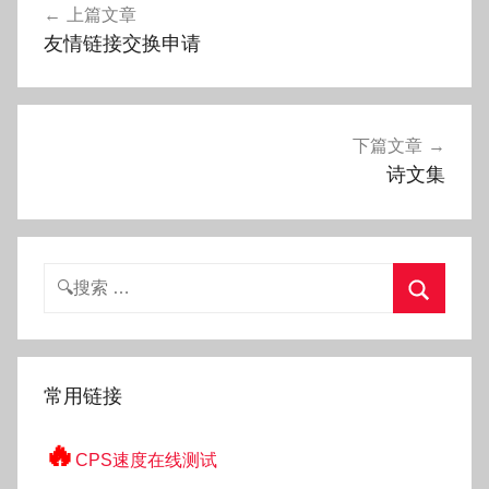
上篇文章
g
章
友情链接交换申请
o
导
航
下篇文章
诗文集
搜
索：
搜
索
常用链接
🔥
CPS速度在线测试