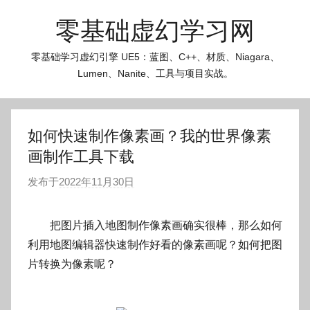
跳
零基础虚幻学习网
至
内
零基础学习虚幻引擎 UE5：蓝图、C++、材质、Niagara、
容
Lumen、Nanite、工具与项目实战。
如何快速制作像素画？我的世界像素
画制作工具下载
发布于
2022年11月30日
作
者
:
把图片插入地图制作像素画确实很棒，那么如何
O
利用地图编辑器快速制作好看的像素画呢？如何把图
k
片转换为像素呢？
g
o
g