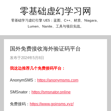
跳
零基础虚幻学习网
至
内
零基础学习虚幻引擎 UE5：蓝图、C++、材质、Niagara、
容
Lumen、Nanite、工具与项目实战。
国外免费接收海外验证码平台
发布于
2024年5月8日
作
者
我这边推荐几个免费接码平台：
:
O
AnonymSMS：
https://anonymsms.com
k
g
SMSnator：
https://smsnator.online
o
g
免费接码：
https://www.goinsms.xyz/
o