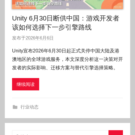
Unity 6月30日断供中国：游戏开发者
该如何选择下一步引擎路线
发布于
2026年6月6日
作
者
Unity宣布2026年6月30日起正式关停中国大陆及港
:
澳地区的全球游戏服务，本文深度分析这一决策对开
O
发者的实际影响、迁移方案与替代引擎选择策略。
k
g
继续阅读
o
g
o
行业动态
g
o
搜