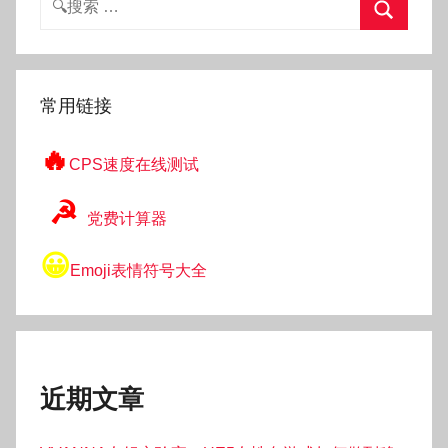
索：
搜
索
常用链接
🔥
CPS速度在线测试
☭
党费计算器
😀
Emoji表情符号大全
近期文章