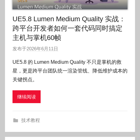
UE5.8 Lumen Medium Quality 实战：
跨平台开发者如何一套代码同时搞定
主机与掌机60帧
发布于
2026年6月11日
作
者
UE5.8 的 Lumen Medium Quality 不只是掌机的救
:
星，更是跨平台团队统一渲染管线、降低维护成本的
O
关键拐点。
k
g
继续阅读
o
g
o
技术教程
g
o