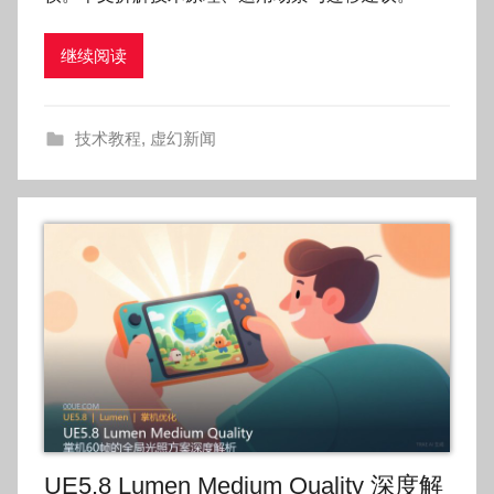
o
继续阅读
g
o
g
技术教程
,
虚幻新闻
o
UE5.8 Lumen Medium Quality 深度解