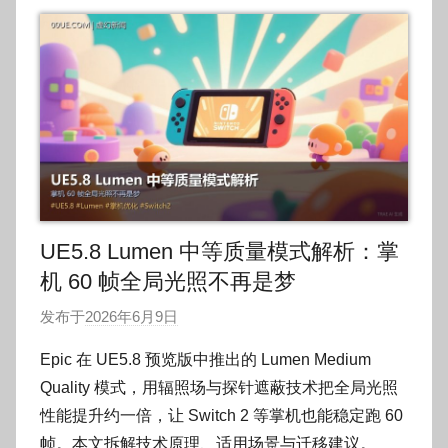
UE5.8 Lumen 中等质量模式解析：掌
机 60 帧全局光照不再是梦
发布于
2026年6月9日
作
者
Epic 在 UE5.8 预览版中推出的 Lumen Medium
:
Quality 模式，用辐照场与探针遮蔽技术把全局光照
O
性能提升约一倍，让 Switch 2 等掌机也能稳定跑 60
k
帧。本文拆解技术原理、适用场景与迁移建议。
g