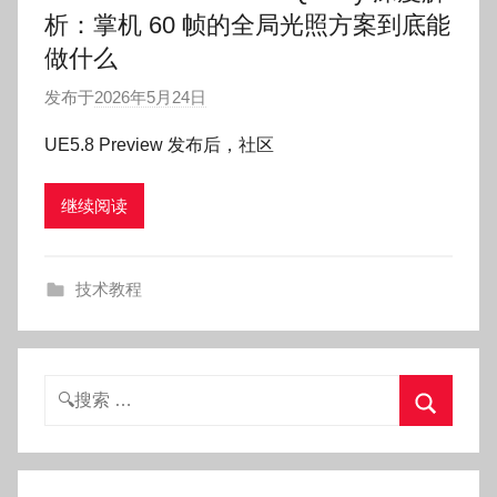
析：掌机 60 帧的全局光照方案到底能
做什么
发布于
2026年5月24日
作
者
UE5.8 Preview 发布后，社区
:
O
继续阅读
k
g
o
技术教程
g
o
g
o
搜
索：
搜
索