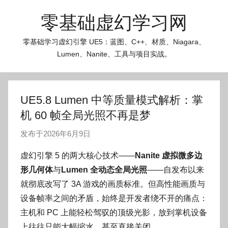
跳
零基础虚幻学习网
至
内
零基础学习虚幻引擎 UE5：蓝图、C++、材质、Niagara、
容
Lumen、Nanite、工具与项目实战。
UE5.8 Lumen 中等质量模式解析：掌
机 60 帧全局光照不再是梦
发布于
2026年6月9日
作
者
虚幻引擎 5 的两大核心技术——
Nanite 虚拟微多边
:
形几何体
与
Lumen 全动态全局光照
——自发布以来
O
就彻底改写了 3A 游戏的画质标准。但高性能画质与
k
设备帧率之间的矛盾，始终是开发者绕不开的痛点：
g
主机和 PC 上能轻松驾驭的顶级光影，放到掌机设备
o
g
上往往只能大幅缩水，甚至直接关闭。