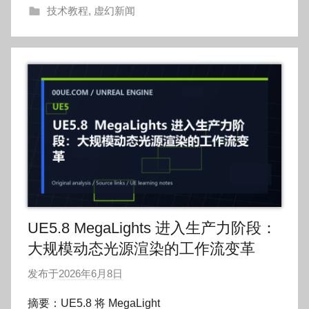
技术教程
,
虚幻新闻
o
UE5.8 MegaLights 进入生产力阶段：
大规模动态光源渲染的工作流变革
发布于
2026年6月8日
作
者
摘要：UE5.8 将 MegaLight