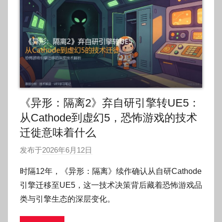
《异形：隔离2》弃自研引擎转UE5：
从Cathode到虚幻5，恐怖游戏的技术
迁徙意味着什么
发布于
2026年6月12日
作
者
时隔12年，《异形：隔离》续作确认从自研Cathode
:
引擎迁移至UE5，这一技术决策背后藏着恐怖游戏品
O
类与引擎生态的深层变化。
k
g