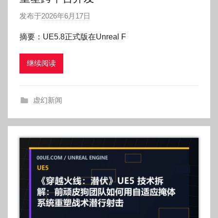
发布于
2026年6月17日
作
者
摘要：UE5.8正式版在Unreal F
:
O
继续阅读
k
g
o
虚幻新闻
g
o
g
o