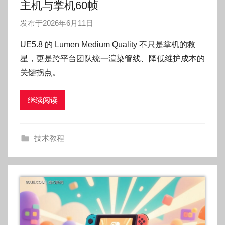
主机与掌机60帧
发布于
2026年6月11日
作
者
UE5.8 的 Lumen Medium Quality 不只是掌机的救
:
星，更是跨平台团队统一渲染管线、降低维护成本的
O
关键拐点。
k
g
继续阅读
o
g
o
技术教程
g
o