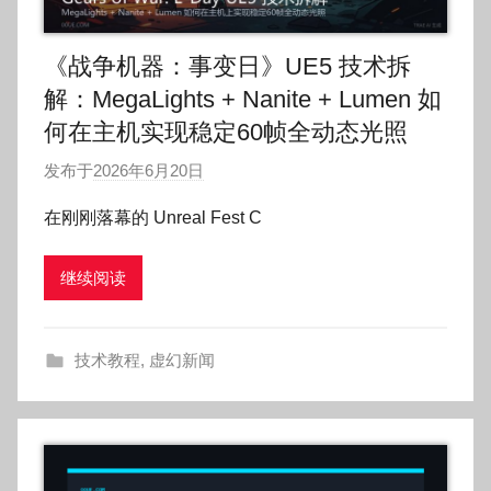
《战争机器：事变日》UE5 技术拆
解：MegaLights + Nanite + Lumen 如
何在主机实现稳定60帧全动态光照
发布于
2026年6月20日
作
者
在刚刚落幕的 Unreal Fest C
:
O
继续阅读
k
g
o
技术教程
,
虚幻新闻
g
o
g
o