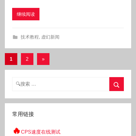
:
O
继续阅读
k
g
o
技术教程
,
虚幻新闻
g
o
g
文
下
1
2
»
o
一
章
组
分
搜
文
页
索：
章
搜
索
常用链接
🔥
CPS速度在线测试