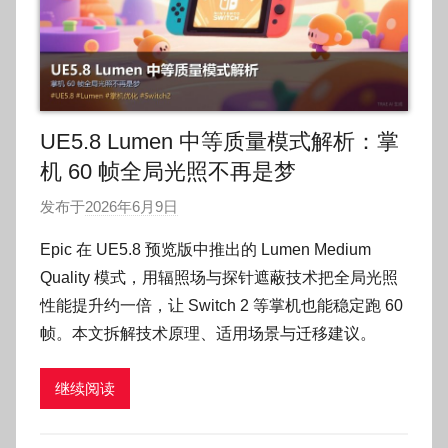
UE5.8 Lumen 中等质量模式解析：掌
机 60 帧全局光照不再是梦
发布于
2026年6月9日
作
者
Epic 在 UE5.8 预览版中推出的 Lumen Medium
:
Quality 模式，用辐照场与探针遮蔽技术把全局光照
O
性能提升约一倍，让 Switch 2 等掌机也能稳定跑 60
k
帧。本文拆解技术原理、适用场景与迁移建议。
g
o
继续阅读
g
o
g