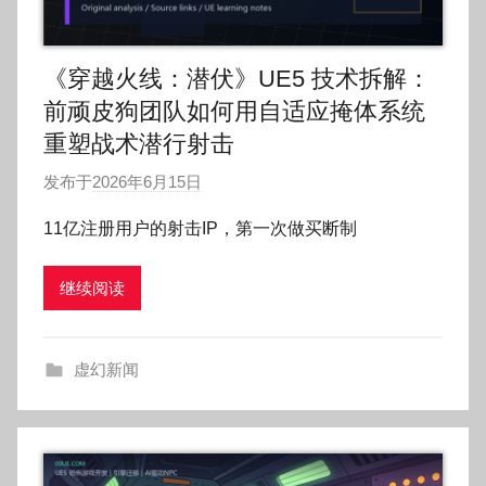
《穿越火线：潜伏》UE5 技术拆解：
前顽皮狗团队如何用自适应掩体系统
重塑战术潜行射击
发布于
2026年6月15日
作
者
11亿注册用户的射击IP，第一次做买断制
:
O
继续阅读
k
g
o
虚幻新闻
g
o
g
o