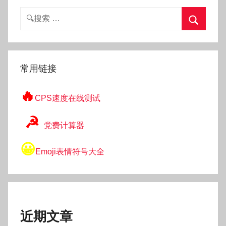
搜
索：
搜
索
常用链接
🔥
CPS速度在线测试
☭
党费计算器
😀
Emoji表情符号大全
近期文章