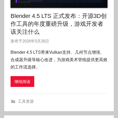
Blender 4.5 LTS 正式发布：开源3D创
作工具的年度重磅升级，游戏开发者
该关注什么
发布于
2026年5月26日
作
者
Blender 4.5 LTS带来Vulkan支持、几何节点增强、
:
合成器升级等核心改进，为游戏美术管线提供更高效
O
的工作流选择。
k
g
继续阅读
o
g
o
工具资源
g
o