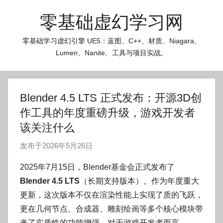
跳
零基础虚幻学习网
至
内
零基础学习虚幻引擎 UE5：蓝图、C++、材质、Niagara、
容
Lumen、Nanite、工具与项目实战。
Blender 4.5 LTS 正式发布：开源3D创
作工具的年度重磅升级，游戏开发者
该关注什么
发布于
2026年5月26日
作
者
2025年7月15日，Blender基金会正式发布了
:
Blender 4.5 LTS
（长期支持版本）。作为年度重大
O
更新，这次版本不仅在渲染性能上实现了质的飞跃，
k
更在几何节点、合成器、雕刻绘画等多个核心模块带
g
来了实质性的功能增强。对于游戏开发者而言，