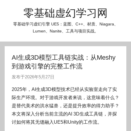
跳
零基础虚幻学习网
至
内
零基础学习虚幻引擎 UE5：蓝图、C++、材质、Niagara、
容
Lumen、Nanite、工具与项目实战。
AI生成3D模型工具链实战：从Meshy
到游戏引擎的完整工作流
发布于
2026年5月27日
作
者
2025年，AI生成3D模型技术已经从实验室走向了实
:
际生产环境。对于游戏开发者来说，这意味着什么？
O
是替代美术的洪水猛兽，还是提升效率的得力助手？
k
本文将深入分析当前主流的AI 3D生成工具链，并探
g
讨如何将其无缝融入UE5和Unity的工作流。
o
g