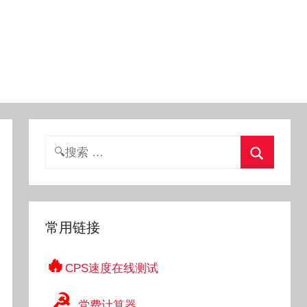
搜
索：
搜
索
常用链接
🔥
CPS速度在线测试
☭
党费计算器