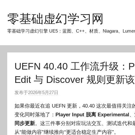
跳
至
零基础虚幻学习网
内
容
零基础学习虚幻引擎 UE5：蓝图、C++、材质、Niagara、Lume
UEFN 40.40 工作流升级：Pla
Edit 与 Discover 规则更
发布于
2026年5月27日
作
者
如果你最近在追 UEFN 更新，40.40 这次最值
:
变化同时落地了：
Player Input 脱离 Experimental
、
O
同步更新
。这三件事分别对应玩法交互、测试迭代和最终
k
g
从“能做内容”继续推向“更适合稳定生产内容”。