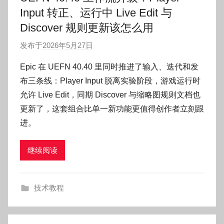
Input 转正、运行中 Live Edit 与
Discover 规则更新该怎么用
发布于
2026年5月27日
作
者
Epic 在 UEFN 40.40 里同时推进了输入、迭代和发
:
布三条线：Player Input 脱离实验阶段，游戏运行时
O
允许 Live Edit，同期 Discover 与缩略图规则文档也
k
更新了，这套组合比单一新功能更值得创作者立刻跟
g
进。
o
g
o
继续阅读
g
o
技术教程