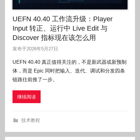
UEFN 40.40 工作流升级：Player
Input 转正、运行中 Live Edit 与
Discover 指标现在该怎么用
发布于
2026年5月27日
作
者
UEFN 40.40 真正值得关注的，不是新武器或新预制
:
体，而是 Epic 同时把输入、迭代、调试和分发四条
O
链路往前推了一步。
k
g
继续阅读
o
g
o
技术教程
g
o