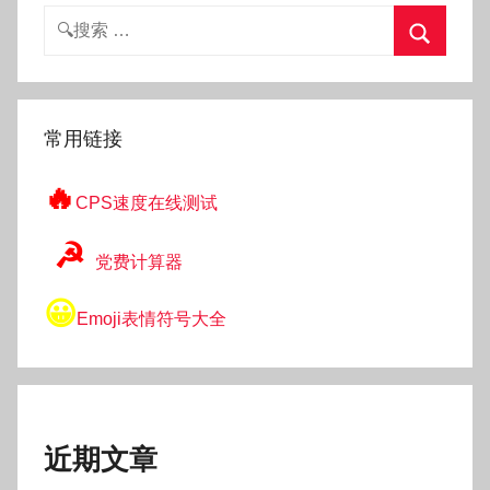
搜
索：
搜
索
常用链接
🔥
CPS速度在线测试
☭
党费计算器
😀
Emoji表情符号大全
近期文章