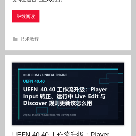
k
g
继续阅读
o
g
o
技术教程
g
o
UEFN 40.40 工作流升级：Player