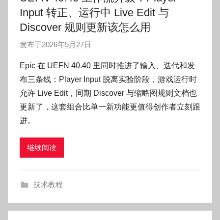
Input 转正、运行中 Live Edit 与
Discover 规则更新该怎么用
发布于
2026年5月27日
作
者
Epic 在 UEFN 40.40 里同时推进了输入、迭代和发
:
布三条线：Player Input 脱离实验阶段，游戏运行时
O
允许 Live Edit，同期 Discover 与缩略图规则文档也
k
更新了，这套组合比单一新功能更值得创作者立刻跟
g
进。
o
g
o
继续阅读
g
o
技术教程