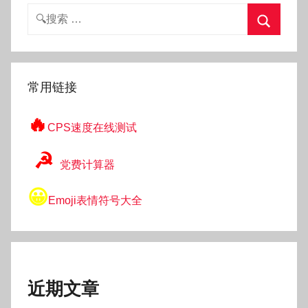
搜
索：
搜
索
常用链接
🔥
CPS速度在线测试
☭
党费计算器
😀
Emoji表情符号大全
近期文章