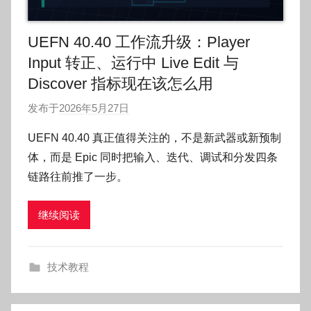
UEFN 40.40 工作流升级：Player
Input 转正、运行中 Live Edit 与
Discover 指标现在该怎么用
发布于
2026年5月27日
作
者
UEFN 40.40 真正值得关注的，不是新武器或新预制
:
体，而是 Epic 同时把输入、迭代、调试和分发四条
O
链路往前推了一步。
k
g
继续阅读
o
g
o
技术教程
g
o