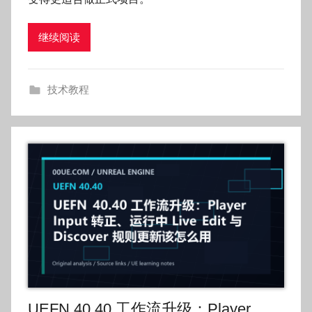
k
g
继续阅读
o
g
o
技术教程
g
o
UEFN 40.40 工作流升级：Player