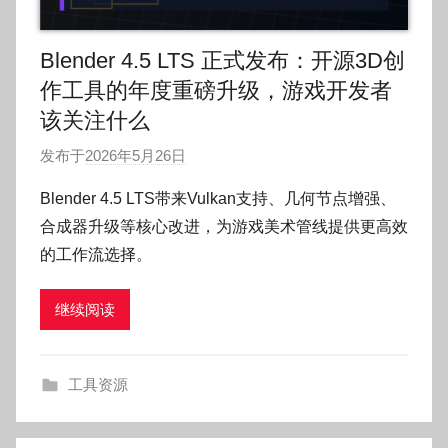
Blender 4.5 LTS 正式发布：开源3D创
作工具的年度重磅升级，游戏开发者
该关注什么
发布于
2026年5月26日
作
者
Blender 4.5 LTS带来Vulkan支持、几何节点增强、
:
合成器升级等核心改进，为游戏美术管线提供更高效
O
的工作流选择。
k
g
继续阅读
o
g
o
工具资源
g
o