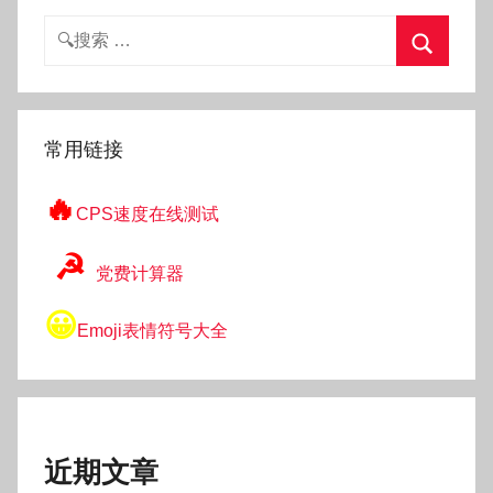
搜
索：
搜
索
常用链接
🔥
CPS速度在线测试
☭
党费计算器
😀
Emoji表情符号大全
近期文章