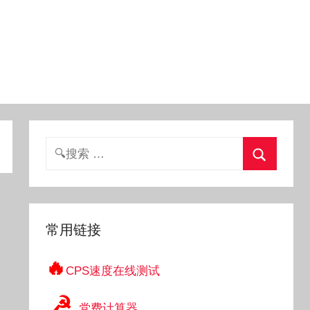
搜
索：
搜
索
常用链接
🔥
CPS速度在线测试
☭
党费计算器