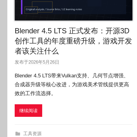
Blender 4.5 LTS 正式发布：开源3D
创作工具的年度重磅升级，游戏开发
者该关注什么
发布于
2026年5月26日
作
者
Blender 4.5 LTS带来Vulkan支持、几何节点增强、
:
合成器升级等核心改进，为游戏美术管线提供更高
O
效的工作流选择。
k
g
o
继续阅读
g
o
g
工具资源