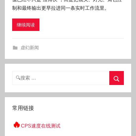
O
制和最终输出更早拉进同一条实时工作流里。
k
g
继续阅读
o
g
o
虚幻新闻
g
o
搜
索：
搜
索
常用链接
🔥
CPS速度在线测试