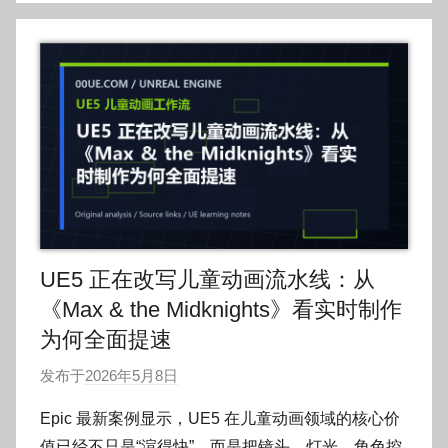
UE5 正在改写儿童动画流水线：从
《Max & the Midknights》看实时制作
为何全面提速
发布于
2026年5月8日
作
者
Epic 最新案例显示，UE5 在儿童动画领域的核心价
:
值已经不只是“渲得快”，而是把镜头、灯光、角色控