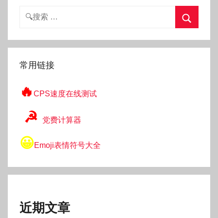
搜
索：
搜
索
常用链接
🔥
CPS速度在线测试
☭
党费计算器
😀
Emoji表情符号大全
近期文章