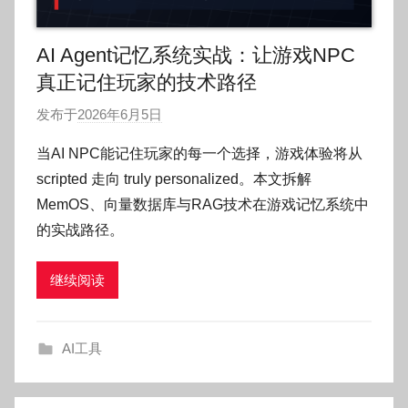
AI Agent记忆系统实战：让游戏NPC
真正记住玩家的技术路径
发布于
2026年6月5日
作
者
当AI NPC能记住玩家的每一个选择，游戏体验将从
:
scripted 走向 truly personalized。本文拆解
O
MemOS、向量数据库与RAG技术在游戏记忆系统中
k
的实战路径。
g
o
继续阅读
g
o
g
AI工具
o