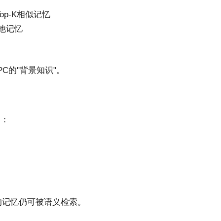
op-K相似记忆
他记忆
NPC的"背景知识"。
略：
后的记忆仍可被语义检索。