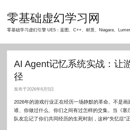
跳
至
零基础虚幻学习网
内
容
零基础学习虚幻引擎 UE5：蓝图、C++、材质、Niagara、Lume
AI Agent记忆系统实战
径
发布于
2026年6月5日
作
者
2026年的游戏行业正在经历一场静默的革命。不是
:
谁、你做过什么、你们之间有过怎样的交集。当《塞
O
队友忘记了你们共同经历的生死时刻，这种"失忆症"
k
g