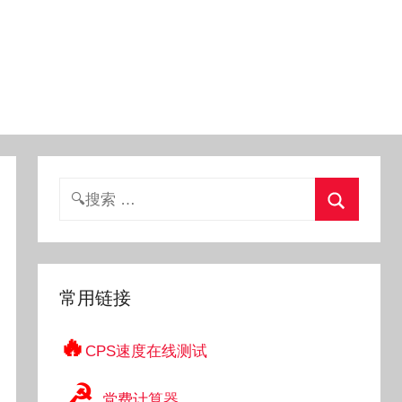
搜
索：
搜
索
常用链接
🔥
CPS速度在线测试
☭
党费计算器