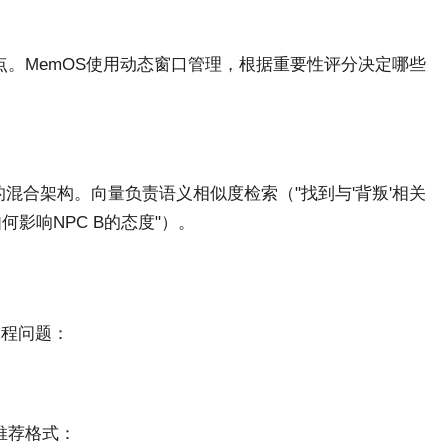
。MemOS使用动态窗口管理，根据重要性评分决定哪些
Neo4j)的混合架构。向量负责语义相似度检索（"找到与'背叛'相关
何影响NPC B的态度"）。
工程问题：
推荐格式：