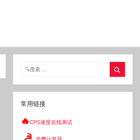
搜
索：
搜
索
常用链接
🔥
CPS速度在线测试
☭
党费计算器