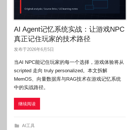
AI Agent记忆系统实战：让游戏NPC
真正记住玩家的技术路径
发布于
2026年6月5日
作
者
当AI NPC能记住玩家的每一个选择，游戏体验将从
:
scripted 走向 truly personalized。本文拆解
O
MemOS、向量数据库与RAG技术在游戏记忆系统
k
g
中的实战路径。
o
g
继续阅读
o
g
o
AI工具