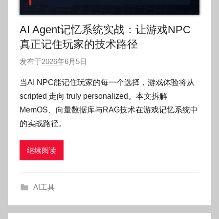
AI Agent记忆系统实战：让游戏NPC
真正记住玩家的技术路径
发布于
2026年6月5日
作
者
当AI NPC能记住玩家的每一个选择，游戏体验将从
:
scripted 走向 truly personalized。本文拆解
O
MemOS、向量数据库与RAG技术在游戏记忆系统中
k
的实战路径。
g
o
继续阅读
g
o
g
AI工具
o