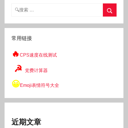
搜
索：
搜
索
常用链接
🔥
CPS速度在线测试
☭
党费计算器
😀
Emoji表情符号大全
近期文章