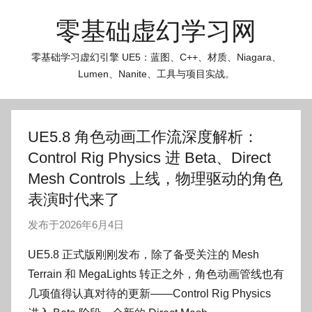
跳
零基础虚幻学习网
至
内
零基础学习虚幻引擎 UE5：蓝图、C++、材质、Niagara、
容
Lumen、Nanite、工具与项目实战。
UE5.8 角色动画工作流深度解析：
Control Rig Physics 进 Beta、Direct
Mesh Controls 上线，物理驱动的角色
表演时代来了
发布于
2026年6月4日
作
者
UE5.8 正式版刚刚发布，除了备受关注的 Mesh
:
Terrain 和 MegaLights 转正之外，角色动画管线也有
O
几项值得认真对待的更新——Control Rig Physics
k