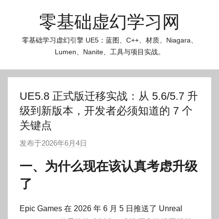
跳
零基础虚幻学习网
至
内
零基础学习虚幻引擎 UE5：蓝图、C++、材质、Niagara、
容
Lumen、Nanite、工具与项目实战。
UE5.8 正式版迁移实战：从 5.6/5.7 升
级到新版本，开发者必须知道的 7 个
关键点
发布于
2026年6月4日
作
者
一、为什么现在该认真考虑升级
:
了
O
k
g
Epic Games 在 2026 年 6 月 5 日推送了 Unreal