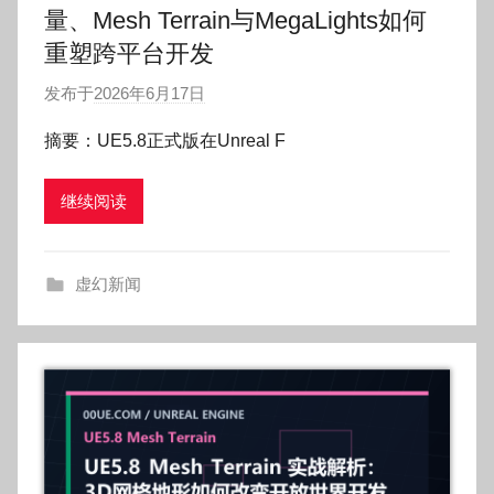
量、Mesh Terrain与MegaLights如何
重塑跨平台开发
发布于
2026年6月17日
作
者
摘要：UE5.8正式版在Unreal F
:
O
继续阅读
k
g
o
虚幻新闻
g
o
g
o