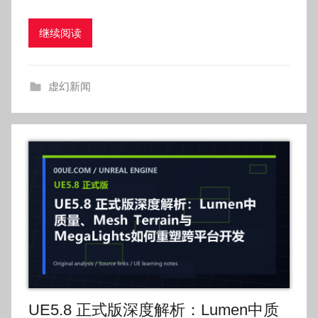
:
O
继续阅读
k
g
o
虚幻新闻
g
o
g
o
UE5.8 正式版深度解析：Lumen中质