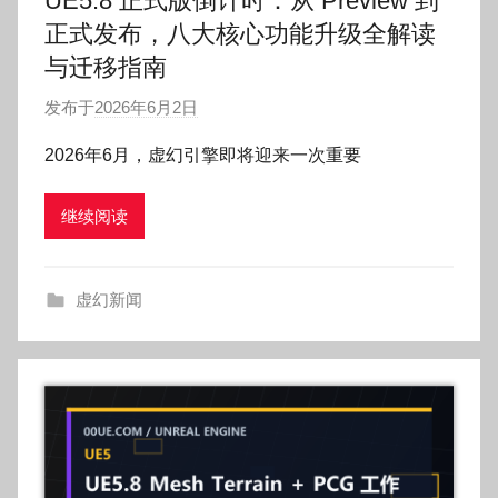
UE5.8 正式版倒计时：从 Preview 到
正式发布，八大核心功能升级全解读
与迁移指南
发布于
2026年6月2日
作
者
2026年6月，虚幻引擎即将迎来一次重要
:
O
继续阅读
k
g
o
虚幻新闻
g
o
g
o