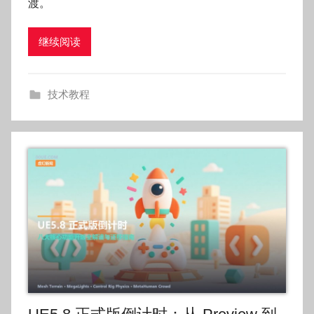
渡。
g
o
继续阅读
g
o
g
技术教程
o