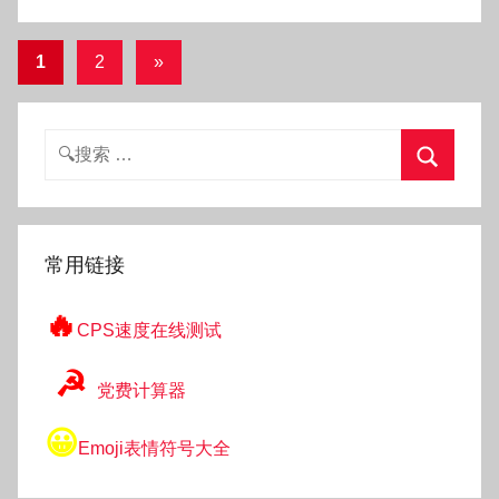
o
文
下
1
2
»
一
章
组
分
搜
文
页
索：
章
搜
索
常用链接
🔥
CPS速度在线测试
☭
党费计算器
😀
Emoji表情符号大全