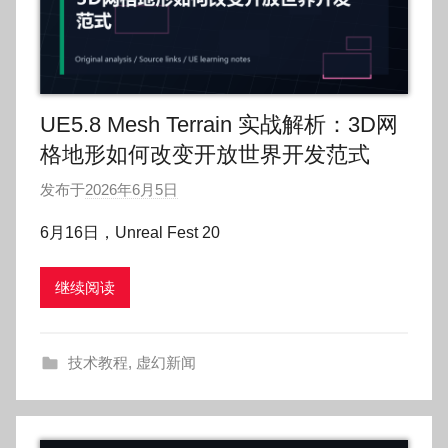
UE5.8 Mesh Terrain 实战解析：3D网
格地形如何改变开放世界开发范式
发布于
2026年6月5日
作
者
6月16日，Unreal Fest 20
:
O
继续阅读
k
g
o
技术教程
,
虚幻新闻
g
o
g