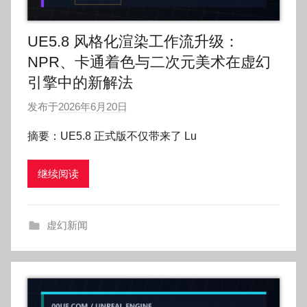
UE5.8 风格化渲染工作流升级：
NPR、卡通着色与二次元美术在虚幻
引擎中的新解法
发布于
2026年6月20日
作
者
摘要：UE5.8 正式版不仅带来了 Lu
:
O
继续阅读
k
g
o
虚幻新闻
g
o
g
o