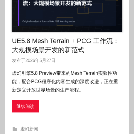
UE5.8 Mesh Terrain + PCG 工作流：
大规模场景开发的新范式
发布于
2026年5月27日
作
者
虚幻引擎5.8 Preview带来的Mesh Terrain实验性功
:
能，配合PCG程序化内容生成的深度改进，正在重
O
新定义开放世界场景的生产流程。
k
g
继续阅读
o
g
o
虚幻新闻
g