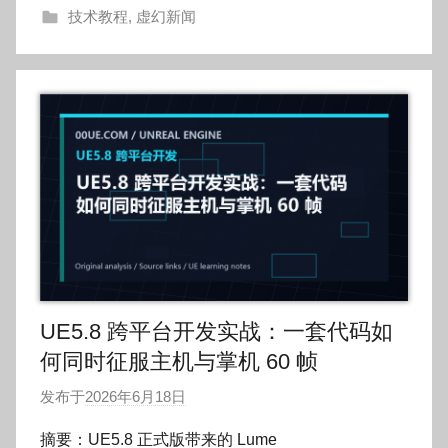
技术教程
,
虚幻新闻
g
o
g
o
UE5.8 跨平台开发实战：一套代码如
何同时征服主机与掌机 60 帧
发布于
2026年6月18日
作
者
摘要：UE5.8 正式版带来的 Lume