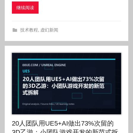
O
继续阅读
k
g
o
技术教程
,
虚幻新闻
g
o
g
o
20人团队用UE5+AI做出73%次留的
3D乙游：小团队游戏开发的新范式拆