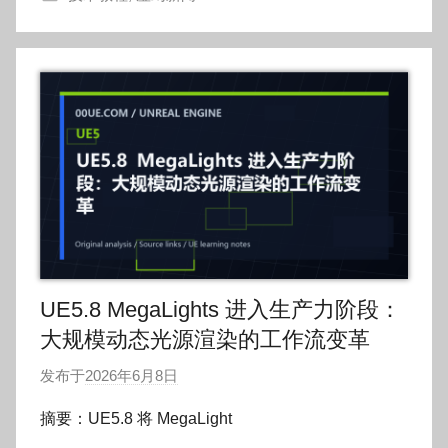
g
o
g
o
UE5.8 MegaLights 进入生产力阶段：
大规模动态光源渲染的工作流变革
发布于
2026年6月8日
作
者
摘要：UE5.8 将 MegaLight
: