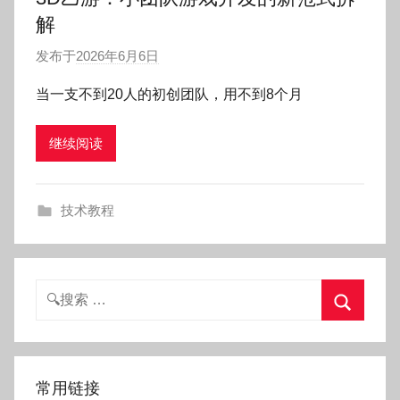
解
发布于
2026年6月6日
作
者
当一支不到20人的初创团队，用不到8个月
:
O
继续阅读
k
g
o
技术教程
g
o
g
o
搜
索：
搜
索
常用链接