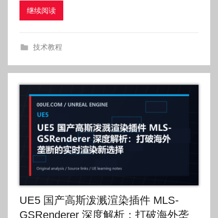
继续阅读
o
g
o
技术教程
g
o
UE5 国产高斯泼溅渲染插件 MLS-
GSRenderer 深度解析：打破海外垄