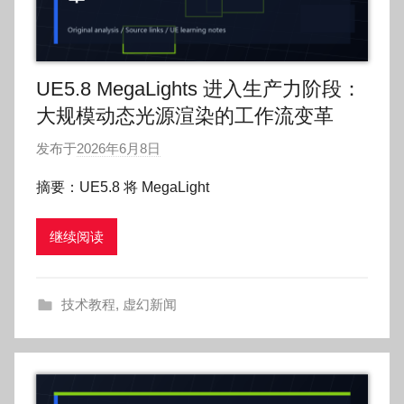
UE5.8 MegaLights 进入生产力阶段：
大规模动态光源渲染的工作流变革
发布于
2026年6月8日
作
者
摘要：UE5.8 将 MegaLight
:
O
继续阅读
k
g
o
技术教程
,
虚幻新闻
g
o
g
o