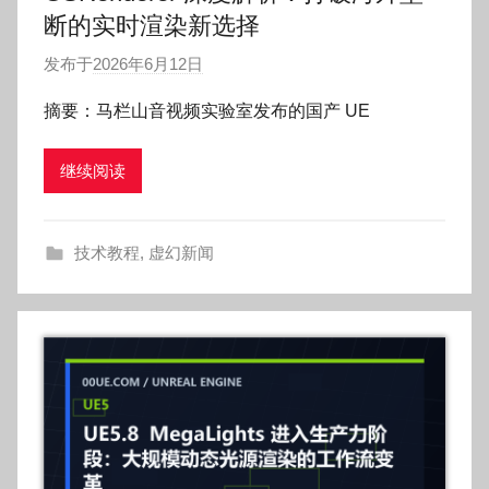
断的实时渲染新选择
发布于
2026年6月12日
作
者
摘要：马栏山音视频实验室发布的国产 UE
:
O
继续阅读
k
g
o
技术教程
,
虚幻新闻
g
o
g
o