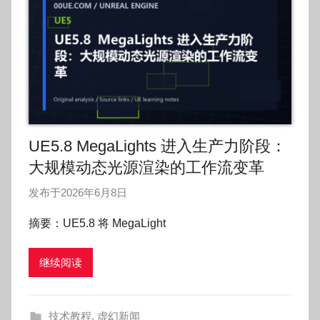
UE5.8 MegaLights 进入生产力阶段：
大规模动态光源渲染的工作流变革
发布于
2026年6月8日
作
者
摘要：UE5.8 将 MegaLight
:
O
继续阅读
k
g
o
技术教程
,
虚幻新闻