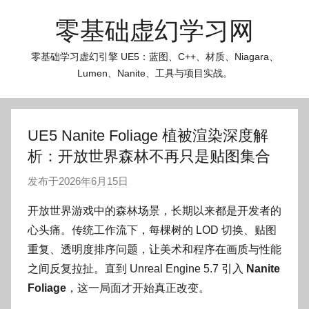
跳
零基础虚幻学习网
至
内
零基础学习虚幻引擎 UE5：蓝图、C++、材质、Niagara、
容
Lumen、Nanite、工具与项目实战。
UE5 Nanite Foliage 植被渲染深度解
析：开放世界森林不再只是贴图集合
发布于
2026年6月15日
作
者
开放世界游戏中的森林场景，长期以来都是开发者的
:
心头痛。传统工作流下，每棵树的 LOD 切换、贴图
O
重复、透明度排序问题，让美术和程序在画质与性能
k
之间反复拉扯。直到 Unreal Engine 5.7 引入
Nanite
g
Foliage
，这一局面才开始真正改变。
o
g