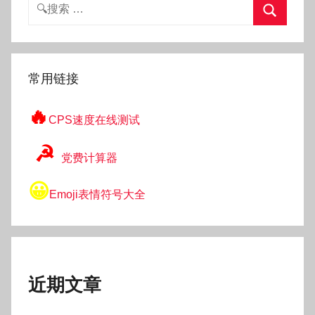
搜
索：
搜
索
常用链接
🔥
CPS速度在线测试
☭
党费计算器
😀
Emoji表情符号大全
近期文章