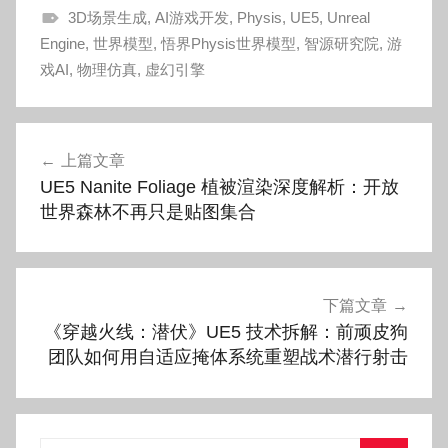
3D场景生成
,
AI游戏开发
,
Physis
,
UE5
,
Unreal
Engine
,
世界模型
,
悟界Physis世界模型
,
智源研究院
,
游
戏AI
,
物理仿真
,
虚幻引擎
文
上篇文章
章
UE5 Nanite Foliage 植被渲染深度解析：开放
导
世界森林不再只是贴图集合
航
下篇文章
《穿越火线：潜伏》UE5 技术拆解：前顽皮狗
团队如何用自适应掩体系统重塑战术潜行射击