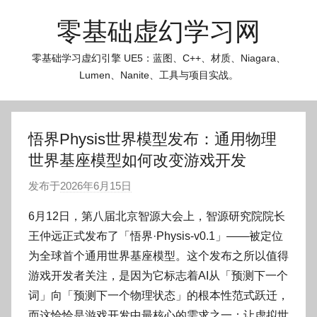
跳
零基础虚幻学习网
至
内
零基础学习虚幻引擎 UE5：蓝图、C++、材质、Niagara、
容
Lumen、Nanite、工具与项目实战。
悟界Physis世界模型发布：通用物理
世界基座模型如何改变游戏开发
发布于
2026年6月15日
作
者
6月12日，第八届北京智源大会上，智源研究院院长
:
王仲远正式发布了「悟界·Physis-v0.1」——被定位
O
为全球首个通用世界基座模型。这个发布之所以值得
k
游戏开发者关注，是因为它标志着AI从「预测下一个
g
词」向「预测下一个物理状态」的根本性范式跃迁，
o
g
而这恰恰是游戏开发中最核心的需求之一：让虚拟世