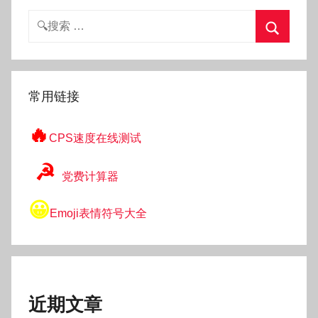
搜
索：
搜
索
常用链接
🔥
CPS速度在线测试
☭
党费计算器
😀
Emoji表情符号大全
近期文章