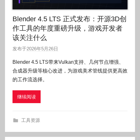
Blender 4.5 LTS 正式发布：开源3D创
作工具的年度重磅升级，游戏开发者
该关注什么
发布于
2026年5月26日
作
者
Blender 4.5 LTS带来Vulkan支持、几何节点增强、
:
合成器升级等核心改进，为游戏美术管线提供更高效
O
的工作流选择。
k
g
继续阅读
o
g
o
工具资源
g
o