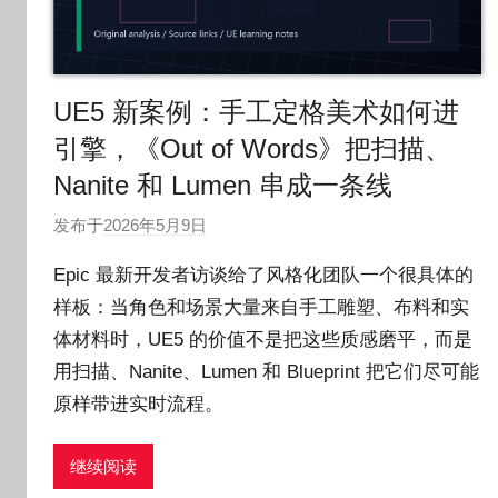
UE5 新案例：手工定格美术如何进
引擎，《Out of Words》把扫描、
Nanite 和 Lumen 串成一条线
发布于
2026年5月9日
作
者
Epic 最新开发者访谈给了风格化团队一个很具体的
:
样板：当角色和场景大量来自手工雕塑、布料和实
O
体材料时，UE5 的价值不是把这些质感磨平，而是
k
g
用扫描、Nanite、Lumen 和 Blueprint 把它们尽可能
o
原样带进实时流程。
g
o
继续阅读
g