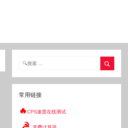
搜
索：
搜
索
常用链接
🔥
CPS速度在线测试
☭
党费计算器