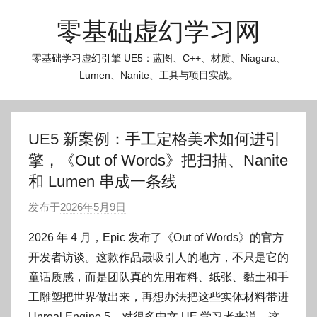
跳
零基础虚幻学习网
至
内
零基础学习虚幻引擎 UE5：蓝图、C++、材质、Niagara、
容
Lumen、Nanite、工具与项目实战。
UE5 新案例：手工定格美术如何进引
擎，《Out of Words》把扫描、Nanite
和 Lumen 串成一条线
发布于
2026年5月9日
作
者
2026 年 4 月，Epic 发布了《Out of Words》的官方
:
开发者访谈。这款作品最吸引人的地方，不只是它的
O
童话质感，而是团队真的先用布料、纸张、黏土和手
k
工雕塑把世界做出来，再想办法把这些实体材料带进
g
Unreal Engine 5。对很多中文 UE 学习者来说，这