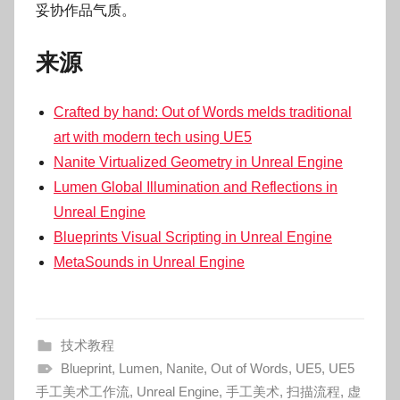
妥协作品气质。
来源
Crafted by hand: Out of Words melds traditional
art with modern tech using UE5
Nanite Virtualized Geometry in Unreal Engine
Lumen Global Illumination and Reflections in
Unreal Engine
Blueprints Visual Scripting in Unreal Engine
MetaSounds in Unreal Engine
技术教程
Blueprint
,
Lumen
,
Nanite
,
Out of Words
,
UE5
,
UE5
手工美术工作流
,
Unreal Engine
,
手工美术
,
扫描流程
,
虚