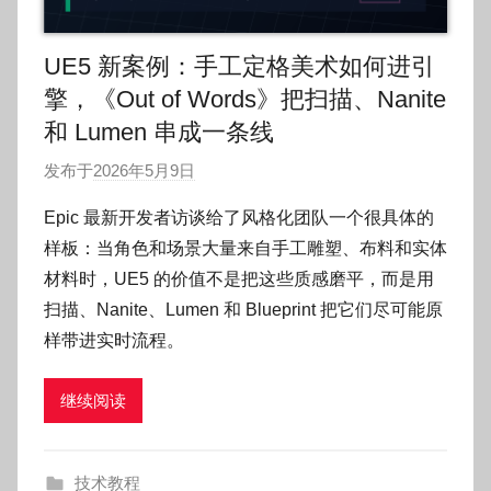
UE5 新案例：手工定格美术如何进引
擎，《Out of Words》把扫描、Nanite
和 Lumen 串成一条线
发布于
2026年5月9日
作
者
Epic 最新开发者访谈给了风格化团队一个很具体的
:
样板：当角色和场景大量来自手工雕塑、布料和实体
O
材料时，UE5 的价值不是把这些质感磨平，而是用
k
扫描、Nanite、Lumen 和 Blueprint 把它们尽可能原
g
样带进实时流程。
o
g
o
继续阅读
g
o
技术教程