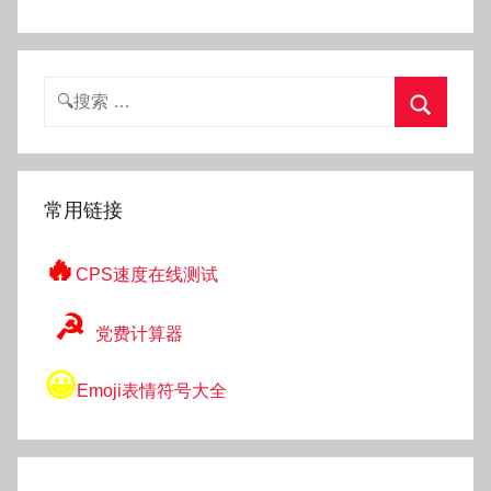
搜
索：
搜
索
常用链接
🔥
CPS速度在线测试
☭
党费计算器
😀
Emoji表情符号大全