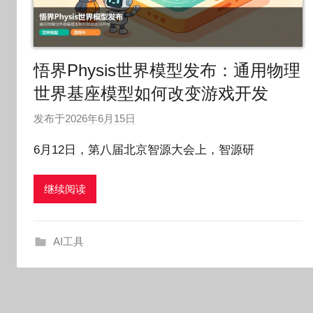
悟界Physis世界模型发布：通用物理
世界基座模型如何改变游戏开发
发布于
2026年6月15日
作
者
6月12日，第八届北京智源大会上，智源研
:
O
继续阅读
k
g
o
AI工具
g
o
g
o