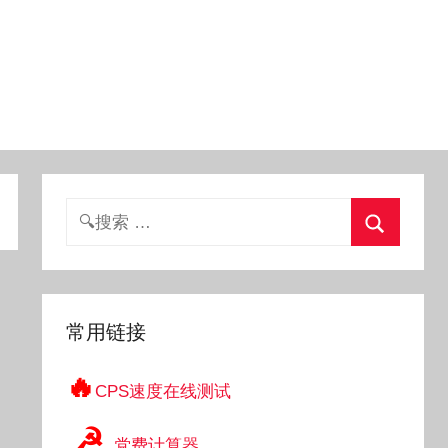
搜
索：
搜
索
常用链接
🔥
CPS速度在线测试
☭
党费计算器