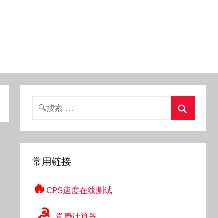
搜
索：
搜
索
常用链接
🔥
CPS速度在线测试
☭
党费计算器