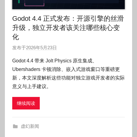
Godot 4.4 正式发布：开源引擎的丝滑
升级，独立开发者该关注哪些核心变
化
发布于
2026年5月23日
作
者
Godot 4.4 带来 Jolt Physics 原生集成、
:
Ubershaders 卡顿消除、嵌入式游戏窗口等重磅更
O
新，本文深度解析这些功能对独立游戏开发者的实际
k
意义与上手建议。
g
o
继续阅读
g
o
g
虚幻新闻
o