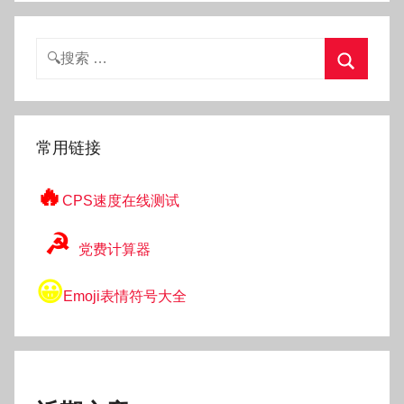
搜
索：
搜
索
常用链接
🔥
CPS速度在线测试
☭
党费计算器
😀
Emoji表情符号大全