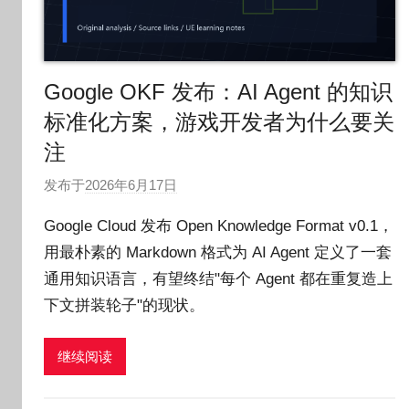
Google OKF 发布：AI Agent 的知识
标准化方案，游戏开发者为什么要关
注
发布于
2026年6月17日
作
者
Google Cloud 发布 Open Knowledge Format v0.1，
:
用最朴素的 Markdown 格式为 AI Agent 定义了一套
O
通用知识语言，有望终结"每个 Agent 都在重复造上
k
g
下文拼装轮子"的现状。
o
g
继续阅读
o
g