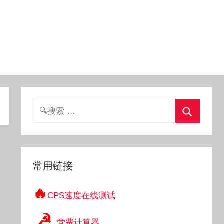
搜
索：
搜
索
常用链接
🔥
CPS速度在线测试
☭
党费计算器