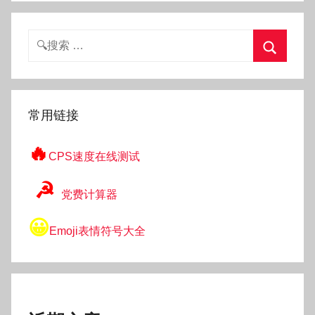
搜
索：
搜
索
常用链接
🔥
CPS速度在线测试
☭
党费计算器
😀
Emoji表情符号大全