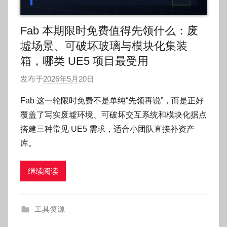
Fab 本期限时免费值得先领什么：废
墟场景、可破坏玻璃与模块化集装
箱，哪类 UE5 项目最受用
发布于
2026年5月20日
作
者
Fab 这一轮限时免费不是单纯“先领再说”，而是正好
:
覆盖了写实废墟环境、可破坏交互系统和模块化据点
O
搭建三种常见 UE5 需求，适合小团队直接补资产
k
库。
g
o
继续阅读
g
o
g
工具资源
o