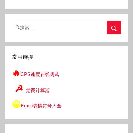
搜
索：
搜
索
常用链接
🔥
CPS速度在线测试
☭
党费计算器
😀
Emoji表情符号大全