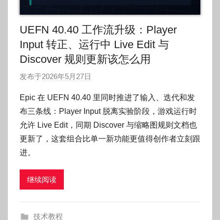
UEFN 40.40 工作流升级：Player
Input 转正、运行中 Live Edit 与
Discover 规则更新该怎么用
发布于
2026年5月27日
作
者
Epic 在 UEFN 40.40 里同时推进了输入、迭代和发
:
布三条线：Player Input 脱离实验阶段，游戏运行时
O
允许 Live Edit，同期 Discover 与缩略图规则文档也
k
更新了，这套组合比单一新功能更值得创作者立刻跟
g
进。
o
g
o
继续阅读
g
o
技术教程