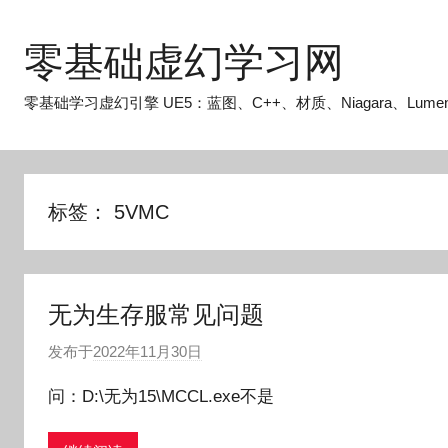
跳
至
零基础虚幻学习网
内
容
零基础学习虚幻引擎 UE5：蓝图、C++、材质、Niagara、Lume
标签：
5VMC
无为生存服常见问题
发布于
2022年11月30日
作
者
问：D:\无为15\MCCL.exe不是
:
O