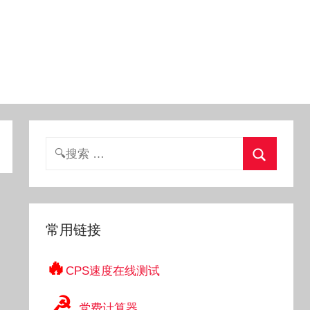
搜
索：
搜
索
常用链接
🔥
CPS速度在线测试
☭
党费计算器