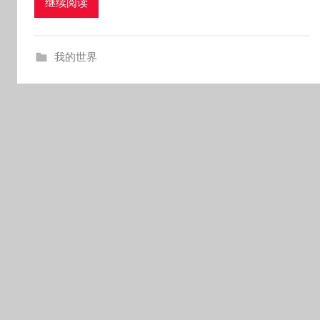
继续阅读
k
g
o
我的世界
g
o
g
o