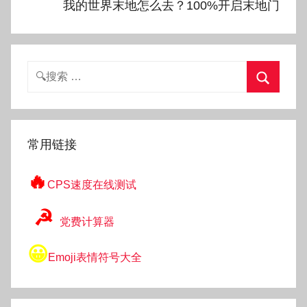
我的世界末地怎么去？100%开启末地门
搜
索：
搜
索
常用链接
🔥
CPS速度在线测试
☭
党费计算器
😀
Emoji表情符号大全