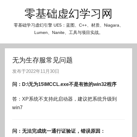
跳
零基础虚幻学习网
至
内
零基础学习虚幻引擎 UE5：蓝图、C++、材质、Niagara、
容
Lumen、Nanite、工具与项目实战。
无为生存服常见问题
发布于
2022年11月30日
作
者
问：D:\无为15\MCCL.exe不是有效的win32程序
:
O
答：XP系统不支持此启动器，建议把系统升级到
k
win7
g
o
g
问：无法完成统一通行证验证，错误原因：
o