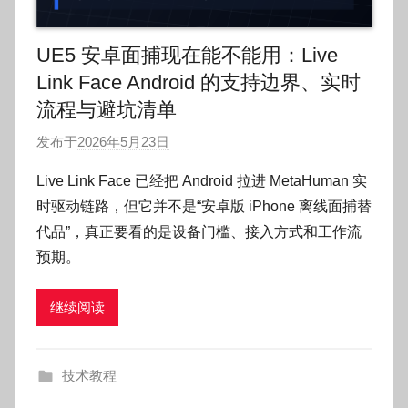
UE5 安卓面捕现在能不能用：Live
Link Face Android 的支持边界、实时
流程与避坑清单
发布于
2026年5月23日
作
者
Live Link Face 已经把 Android 拉进 MetaHuman 实
:
时驱动链路，但它并不是“安卓版 iPhone 离线面捕替
O
代品”，真正要看的是设备门槛、接入方式和工作流
k
预期。
g
o
继续阅读
g
o
g
技术教程
o