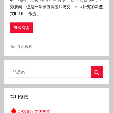
O
秀肌肉，也是一条很值得游戏与交互团队研究的新型
k
实时 UI 工作流。
g
o
继续阅读
g
o
g
技术教程
o
搜
索：
搜
索
常用链接
🔥
CPS速度在线测试