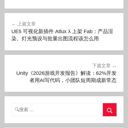
文
上篇文章
章
UE5 可视化新插件 Atlux λ 上架 Fab：产品渲
导
染、灯光预设与批量出图流程该怎么用
航
下篇文章
Unity《2026游戏开发报告》解读：62%开发
者用AI写代码，小团队短周期成新常态
搜
索：
搜
索