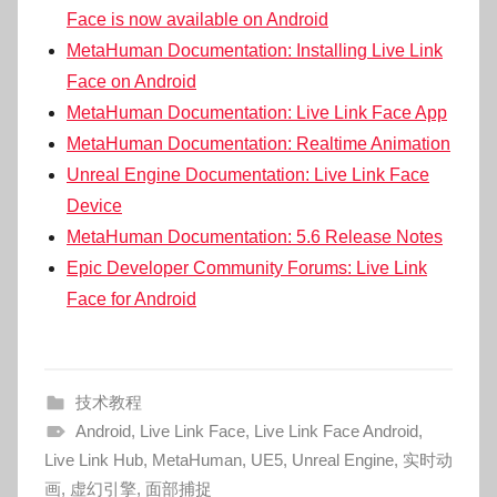
Face is now available on Android
MetaHuman Documentation: Installing Live Link
Face on Android
MetaHuman Documentation: Live Link Face App
MetaHuman Documentation: Realtime Animation
Unreal Engine Documentation: Live Link Face
Device
MetaHuman Documentation: 5.6 Release Notes
Epic Developer Community Forums: Live Link
Face for Android
技术教程
Android
,
Live Link Face
,
Live Link Face Android
,
Live Link Hub
,
MetaHuman
,
UE5
,
Unreal Engine
,
实时动
画
,
虚幻引擎
,
面部捕捉