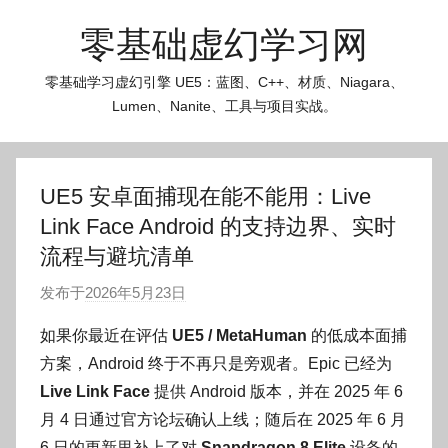
跳
零基础虚幻学习网
至
内
零基础学习虚幻引擎 UE5：蓝图、C++、材质、Niagara、
容
Lumen、Nanite、工具与项目实战。
UE5 安卓面捕现在能不能用：Live
Link Face Android 的支持边界、实时
流程与避坑清单
发布于
2026年5月23日
作
者
如果你最近在评估
UE5 / MetaHuman
的低成本面捕
:
方案，Android 终于不再只是旁观者。Epic 已经为
O
Live Link Face
提供 Android 版本，并在 2025 年 6
k
月 4 日通过官方论坛确认上线；随后在 2025 年 6 月
g
6 日的更新里补上了对
Snapdragon 8 Elite
设备的