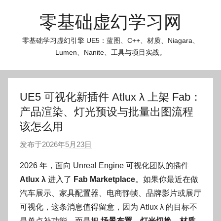
跳
零基础虚幻学习网
至
内
零基础学习虚幻引擎 UE5：蓝图、C++、材质、Niagara、
容
Lumen、Nanite、工具与项目实战。
UE5 可视化新插件 Atlux λ 上架 Fab：
产品渲染、灯光预设与批量出图流程
该怎么用
发布于
2026年5月23日
作
者
2026 年，面向 Unreal Engine 可视化团队的插件
:
Atlux λ
进入了
Fab Marketplace
。如果你最近在做
O
汽车展示、家具配置器、电商静帧、品牌影片或展厅
k
可视化，这条消息值得留意，因为 Atlux λ 的目标不
g
是单点补功能，而是把
场景布置、灯光切换、材质