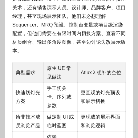
美术，还有销售演示人员、设计师、品牌客户、项目
经理，甚至现场展示团队。他们未必想理解
Sequencer、MRQ 预设、控制台变量或项目级渲染
配置，但他们需要在有限时间内切换方案、查看不同
材质组合、输出多角度图像，甚至边讨论边改展示版
本。
原生 UE 常
典型需求
Atlux λ 想补的空位
见做法
手工切关
快速切灯光
更直观的灯光预设
卡、序列或
方案
和展示切换
参数
给非技术成
做定制 UI 或
更现成的展示界面
员浏览产品
临时蓝图
和浏览逻辑
依赖