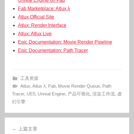
Unreal Engine on Fab
Fab Marketplace: Atlux λ
Atlux Official Site
Atlux: Render Interface
Atlux: Atlux Live
Epic Documentation: Movie Render Pipeline
Epic Documentation: Path Tracer
工具资源
Atlux
,
Atlux λ
,
Fab
,
Movie Render Queue
,
Path
Tracer
,
UE5
,
Unreal Engine
,
产品可视化
,
渲染工作流
,
虚
幻引擎
文
上篇文章
章