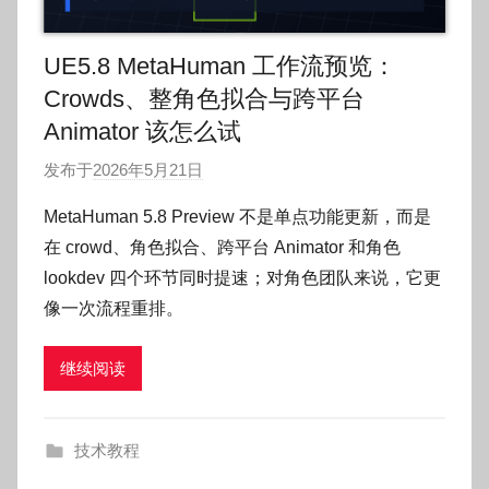
UE5.8 MetaHuman 工作流预览：
Crowds、整角色拟合与跨平台
Animator 该怎么试
发布于
2026年5月21日
作
者
MetaHuman 5.8 Preview 不是单点功能更新，而是
:
在 crowd、角色拟合、跨平台 Animator 和角色
O
lookdev 四个环节同时提速；对角色团队来说，它更
k
像一次流程重排。
g
o
继续阅读
g
o
g
技术教程
o