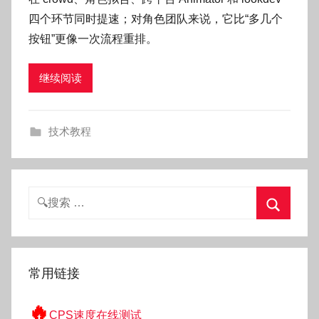
O
四个环节同时提速；对角色团队来说，它比“多几个
k
按钮”更像一次流程重排。
g
o
继续阅读
g
o
g
技术教程
o
搜
索：
搜
索
常用链接
🔥
CPS速度在线测试