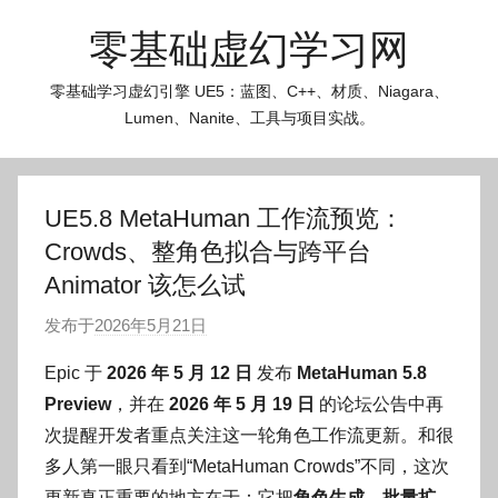
跳
零基础虚幻学习网
至
内
零基础学习虚幻引擎 UE5：蓝图、C++、材质、Niagara、
容
Lumen、Nanite、工具与项目实战。
UE5.8 MetaHuman 工作流预览：
Crowds、整角色拟合与跨平台
Animator 该怎么试
发布于
2026年5月21日
作
者
Epic 于
2026 年 5 月 12 日
发布
MetaHuman 5.8
:
Preview
，并在
2026 年 5 月 19 日
的论坛公告中再
O
次提醒开发者重点关注这一轮角色工作流更新。和很
k
多人第一眼只看到“MetaHuman Crowds”不同，这次
g
更新真正重要的地方在于：它把
角色生成、批量扩