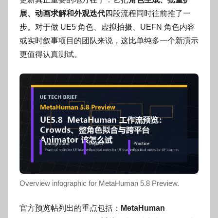
o
g
展、动画求解和外观迭代
四段流程同时往前推了一
o
步。对于做 UE5 角色、虚拟拍摄、UEFN 角色内容
g
或实时叙事项目的团队来说，这比单纯多一个新演示
o
更值得认真测试。
Overview infographic for MetaHuman 5.8 Preview.
官方预览帖列出的重点包括：
MetaHuman