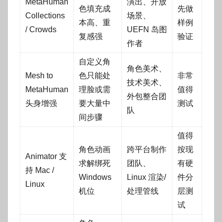
MetaHuman
演出、开放
色填充成
先做
Collections
场景、
本高、重
样例
/ Crowds
UEFN 岛图
复感强
验证
作者
自定义角
角色美术、
Mesh to
色只能处
非常
技术美术、
MetaHuman
理脸或需
值得
外包整合团
头身增强
要大量中
测试
队
间步骤
值得
角色动画
跨平台制作
按现
Animator 支
求解绑死
团队、
有硬
持 Mac /
Windows
Linux 渲染/
件分
Linux
机位
处理管线
层测
试