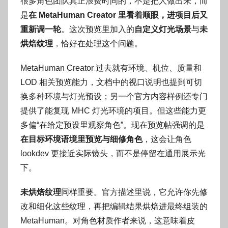
很多角色团队真正浪费时间的，不是把人做出来，而
是
在 MetaHuman Creator 里看着顺眼，进项目后又
重新调一轮
。这次预览里加入的
自定义灯光场景
与
未
烘焙纹理
，恰好在处理这个问题。
MetaHuman Creator 过去就有环境、机位、质量和
LOD 相关预览能力，文档中的视口说明也提到可切
换多种环境与灯光预设；另一个官方内容样例还专门
提供了能复现 MHC 灯光环境的项目。但这些能力更
多偏“在给定预设里观察角色”。现在预览帖强调的是
在目标环境语境里预览与细修角色
，这会让角色
lookdev 更接近实际镜头，而不是停留在通用展示光
下。
未烘焙纹理
同样重要。官方描述里说，它允许你先修
改和细化这些纹理，再把编辑结果烘焙进最终组装的
MetaHuman。对角色材质作者来说，这意味着皮