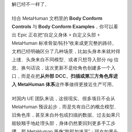
解已经不一样了。
结合 MetaHuman 文档里的
Body Conform
Controls
与
Body Conform Examples
，你可以看
出 Epic 正在把“自定义身体 + 自定义头部 +
MetaHuman 标准骨架/拓扑”收束成更完整的路径。
文档已经明确区分了几种场景，比如头身本来就对得
上缝、头身来自不同模型、或者只想导入部分 rig 信
息。换句话说，这次更新不是给角色创建多一个入
口，而是在把
从外部 DCC、扫描或第三方角色库进
入 MetaHuman 体系
这件事做得更接近生产可用。
对国内 UE 团队来说，这很现实。很多项目不会从
MetaHuman 预设起步，而是先有自己的概念模型、
旧角色库，甚至来自外包或扫描的数据。过去如果只
能较顺手地处理头部，身体仍然要回到更多手工步
骤，那 MetaHuman 更像“脸部加速器”；现在如果头