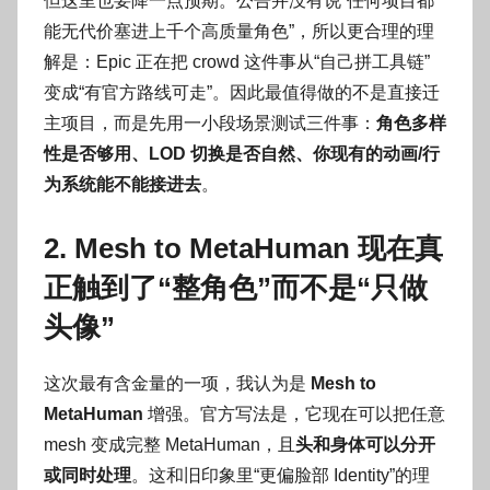
但这里也要降一点预期。公告并没有说“任何项目都
能无代价塞进上千个高质量角色”，所以更合理的理
解是：Epic 正在把 crowd 这件事从“自己拼工具链”
变成“有官方路线可走”。因此最值得做的不是直接迁
主项目，而是先用一小段场景测试三件事：
角色多样
性是否够用、LOD 切换是否自然、你现有的动画/行
为系统能不能接进去
。
2. Mesh to MetaHuman 现在真
正触到了“整角色”而不是“只做
头像”
这次最有含金量的一项，我认为是
Mesh to
MetaHuman
增强。官方写法是，它现在可以把任意
mesh 变成完整 MetaHuman，且
头和身体可以分开
或同时处理
。这和旧印象里“更偏脸部 Identity”的理