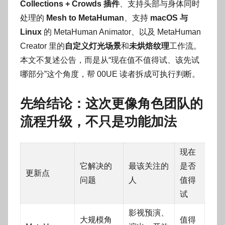
Collections + Crowds 插件
、支持头部与身体同时
处理的
Mesh to MetaHuman
、支持
macOS 与
Linux
的 MetaHuman Animator、以及 MetaHuman
Creator 里的
自定义灯光场景
和
未烘焙纹理
工作流。
本文不复述公告，而是从“现在值不值得试、该先试
哪部分”这个角度，帮 00UE 读者拆成可执行判断。
先给结论：这次更像角色团队的
流程升级，不只是功能加法
现在
它解决的
最该关注的
是否
更新点
问题
人
值得
试
影视预演、
大规模角
值得