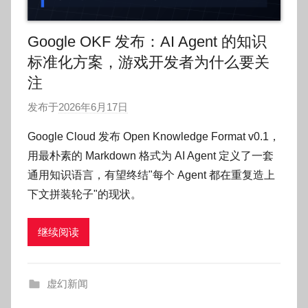
Google OKF 发布：AI Agent 的知识
标准化方案，游戏开发者为什么要关
注
发布于
2026年6月17日
作
者
Google Cloud 发布 Open Knowledge Format v0.1，
:
用最朴素的 Markdown 格式为 AI Agent 定义了一套
O
通用知识语言，有望终结"每个 Agent 都在重复造上
k
下文拼装轮子"的现状。
g
o
继续阅读
g
o
g
虚幻新闻
o