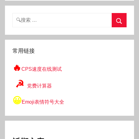
搜
索：
搜
索
常用链接
🔥
CPS速度在线测试
☭
党费计算器
😀
Emoji表情符号大全