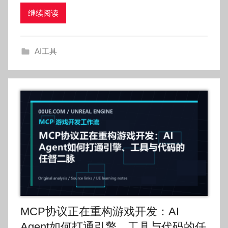
O
继续阅读
k
g
o
AI工具
g
o
g
o
MCP协议正在重构游戏开发：AI
Agent如何打通引擎、工具与代码的任