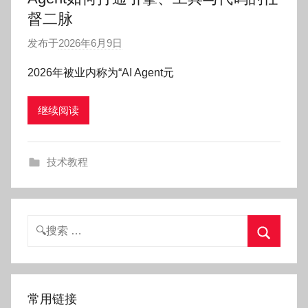
督二脉
发布于
2026年6月9日
作
者
2026年被业内称为“AI Agent元
:
O
继续阅读
k
g
o
技术教程
g
o
g
o
搜
索：
搜
索
常用链接