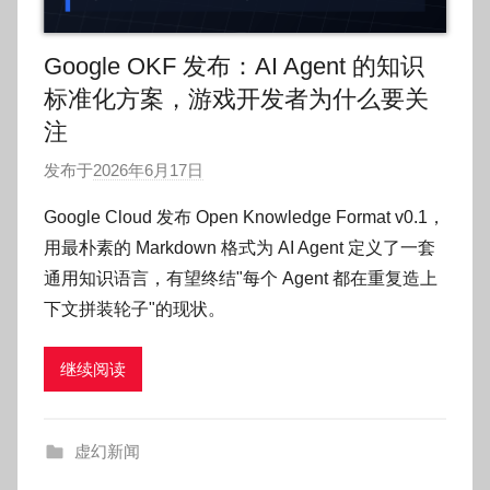
Google OKF 发布：AI Agent 的知识
标准化方案，游戏开发者为什么要关
注
发布于
2026年6月17日
作
者
Google Cloud 发布 Open Knowledge Format v0.1，
:
用最朴素的 Markdown 格式为 AI Agent 定义了一套
O
通用知识语言，有望终结"每个 Agent 都在重复造上
k
下文拼装轮子"的现状。
g
o
继续阅读
g
o
g
虚幻新闻
o