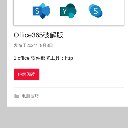
Office365破解版
发布于
2024年8月8日
作
者
1.office 软件部署工具：http
:
O
继续阅读
k
g
o
电脑技巧
g
o
g
o