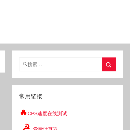
搜
索：
搜
索
常用链接
🔥
CPS速度在线测试
☭
党费计算器