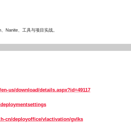
n、Nanite、工具与项目实战。
/en-us/download/details.aspx?id=49117
m/deploymentsettings
h-cn/deployoffice/vlactivation/gvlks