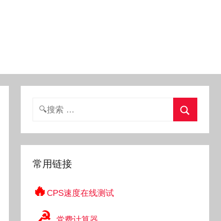
搜
索：
搜
索
常用链接
🔥
CPS速度在线测试
☭
党费计算器