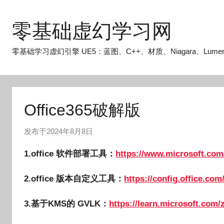
跳
至
零基础虚幻学习网
内
容
零基础学习虚幻引擎 UE5：蓝图、C++、材质、Niagara、Lume
Office365破解版
发布于
2024年8月8日
作
者
1.office 软件部署工具：
https://www.microsoft.com
:
O
2.office 版本自定义工具：
https://config.office.co
k
g
3.基于KMS的 GVLK：
https://learn.microsoft.com/z
o
g