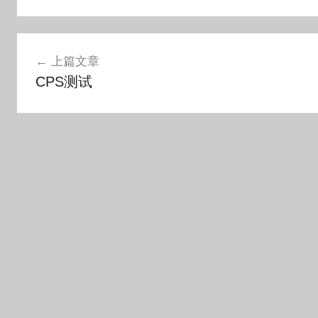
文
上篇文章
章
CPS测试
导
航