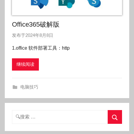
Office365破解版
发布于
2024年8月8日
作
者
1.office 软件部署工具：http
:
O
继续阅读
k
g
o
电脑技巧
g
o
g
o
搜
索：
搜